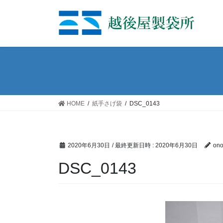
コ
ナ
ン
ビ
テ
ゲ
ン
ー
ツ
シ
へ
ョ
ス
ン
キ
に
ッ
移
HOME
紙手さげ袋
DSC_0143
プ
動
2020年6月30日
/ 最終更新日時 :
2020年6月30日
on
DSC_0143