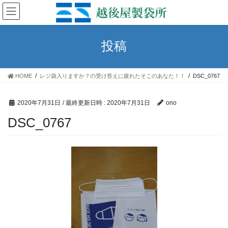
コ
ナ
ン
ビ
テ
ゲ
ン
ー
投稿
ツ
シ
へ
ョ
ス
ン
HOME
レジ袋入りますか？の受け答えに疲れたそこのあなた！！
DSC_0767
キ
に
ッ
移
プ
動
2020年7月31日
/ 最終更新日時 :
2020年7月31日
ono
DSC_0767