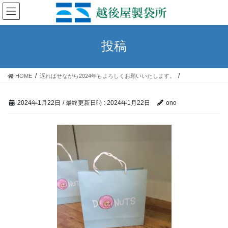
コ
ナ
ン
ビ
テ
ゲ
ン
ー
投稿
ツ
シ
へ
ョ
ス
ン
HOME
遅ればせながら2024年もよろしくお願いいたします。
キ
に
ッ
移
プ
動
2024年1月22日
/ 最終更新日時 :
2024年1月22日
ono