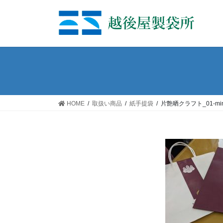
コ
ナ
ン
ビ
テ
ゲ
ン
ー
ツ
シ
へ
ョ
ス
ン
キ
に
ッ
移
HOME
取扱い商品
紙手提袋
片艶晒クラフト_01-mi
プ
動