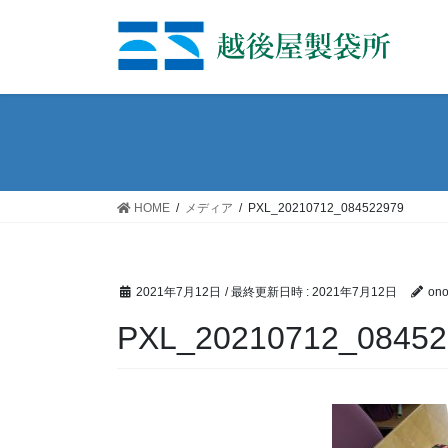
コ
ナ
ン
ビ
テ
ゲ
ン
ー
ツ
シ
へ
ョ
ス
ン
キ
に
ッ
移
HOME
メディア
PXL_20210712_084522979
プ
動
2021年7月12日
/ 最終更新日時 :
2021年7月12日
on
PXL_20210712_08452