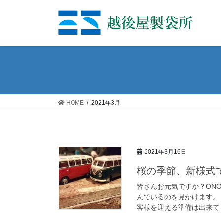
コ
ナ
ン
ビ
テ
ゲ
ン
ー
ツ
シ
へ
ョ
ス
ン
キ
に
ッ
移
HOME
2021年3月
プ
動
2021年3月16日
桜の季節、新様式
皆さんお元気ですか？ON
んでいるのを見かけます。
客様を迎える準備は出来てま