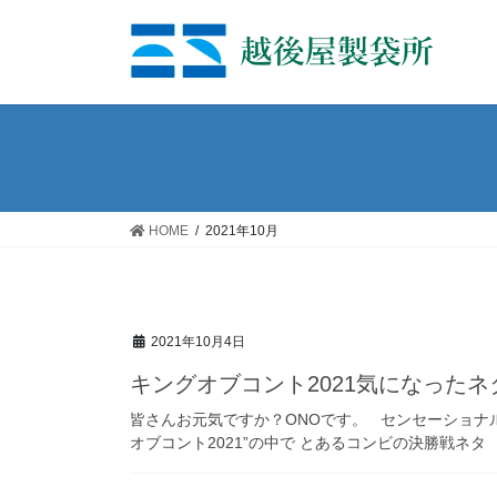
コ
ナ
ン
ビ
テ
ゲ
ン
ー
ツ
シ
へ
ョ
ス
ン
キ
に
ッ
移
HOME
2021年10月
プ
動
2021年10月4日
キングオブコント2021気になったネ
皆さんお元気ですか？ONOです。 センセーショナル
オブコント2021”の中で とあるコンビの決勝戦ネタ 