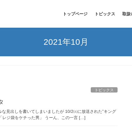
トップページ
トピックス
取扱
2021年10月
トピックス
タ
な見出しを書いてしまいましたが 10/2㈯に放送された”キング
「レジ袋をケチった男」 うーん、この一言 […]