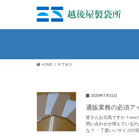
コ
ナ
ン
ビ
テ
ゲ
ン
ー
ツ
シ
へ
ョ
ス
ン
キ
に
ッ
移
HOME
ヤフオク
プ
動
2020年7月31日
通販業務の必須ア
皆さんお元気ですか？on
問い合わせが増えているの
な？ ・丁度いいサイズの宅