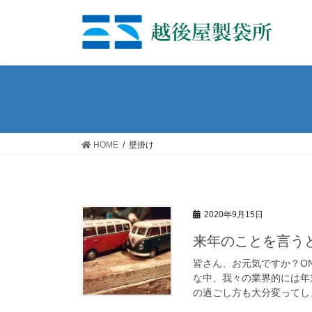
コ
ナ
ン
ビ
テ
ゲ
ン
ー
ツ
シ
へ
ョ
ス
ン
キ
に
ッ
移
HOME
壁掛け
プ
動
2020年9月15日
来年のことを言う
皆さん、お元気ですか？O
な中、我々の業界的には年
の過ごし方も大分変ってしま